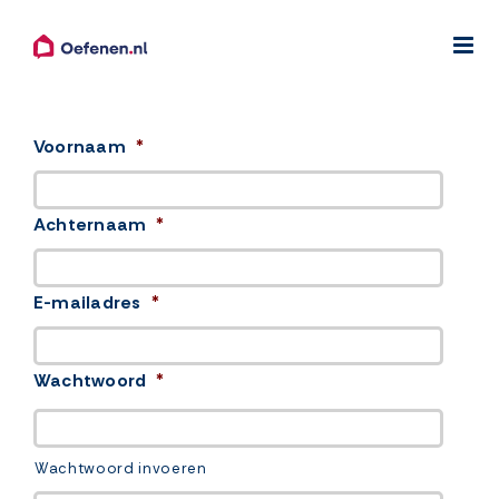
Ga
naar
inhoud
Voornaam
*
Achternaam
*
E-mailadres
*
Wachtwoord
*
Wachtwoord invoeren